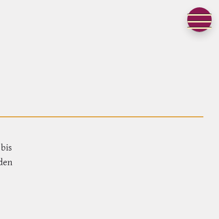
 bis
 den