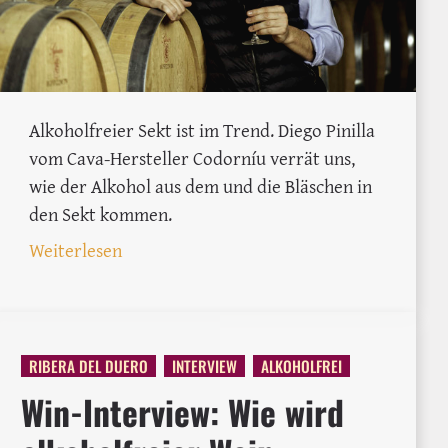
Alkoholfreier Sekt ist im Trend. Diego Pinilla
vom Cava-Hersteller Codorníu verrät uns,
wie der Alkohol aus dem und die Bläschen in
den Sekt kommen.
: Codorníu-Interview: Wie wird alkoholfre
Weiterlesen
lonne Null als Pionier
RIBERA DEL DUERO
INTERVIEW
ALKOHOLFREI
Win-Interview: Wie wird