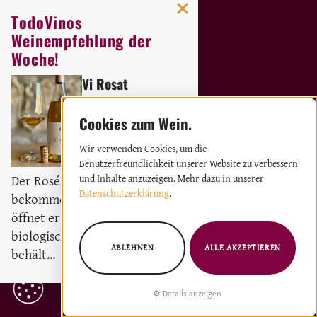
TodoVinos
Weinempfehlung der
LESEN
Woche!
Vi Rosat
Weingut:
Bodega Ribas
Rosé
2023
Wir verwenden Cookies, um die
Benutzerfreundlichkeit unserer Website zu verbessern
Der Rosé darf gerne etwas Luft
und Inhalte anzuzeigen. Mehr dazu in unserer
Datenschutzerklärung
.
bekommen, denn dadurch
öffnet er sich richtig. Trotz des
biologischen Säureabbaus,
WEINE &
ABLEHNEN
ALLE AKZEPTIEREN
behält…
LAND & LEUTE
WEINWISSEN
KÜCHE
WEINGÜTER
COOKIE
Details anzeigen
EINSTELLUNGEN