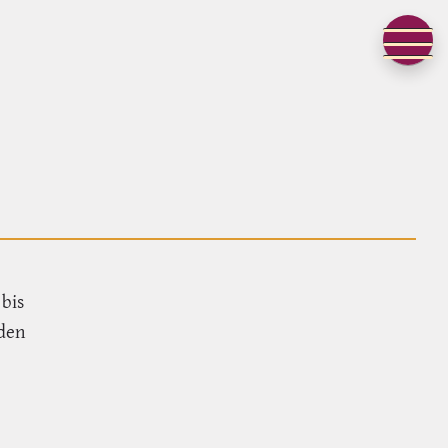
 bis
 den