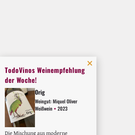
TodoVinos Weinempfehlung
der Woche!
Orig
Weingut:
Miquel Oliver
Weißwein
2023
Die Mischung aus moderne