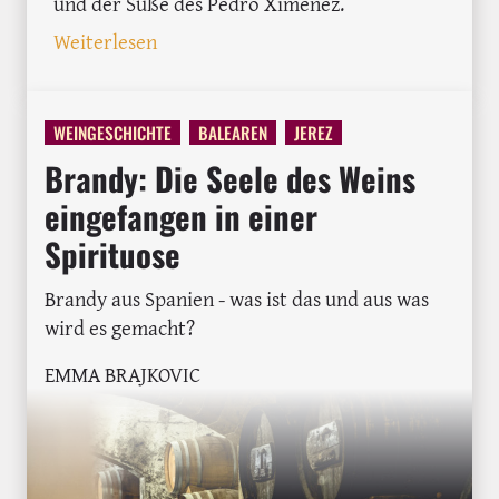
und der Süße des Pedro Ximenez.
: »Conejo al PX« – Kaninchen in Pedro
Weiterlesen
WEINGESCHICHTE
BALEAREN
JEREZ
Brandy: Die Seele des Weins
eingefangen in einer
Spirituose
Brandy aus Spanien - was ist das und aus was
wird es gemacht?
EMMA BRAJKOVIC