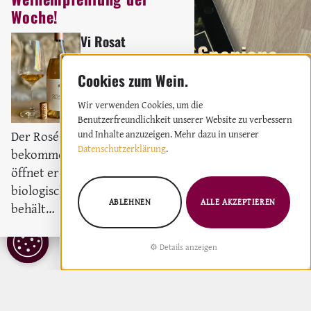
Woche!
Vi Rosat
Entdecke Spaniens
Weingut:
Bodega Ribas
Weinregionen mit unserer
Rosé
2023
interaktiven Map!
Wir verwenden Cookies, um die
Benutzerfreundlichkeit unserer Website zu verbessern
Der Rosé darf gerne etwas Luft
und Inhalte anzuzeigen. Mehr dazu in unserer
Datenschutzerklärung
.
bekommen, denn dadurch
öffnet er sich richtig. Trotz des
biologischen Säureabbaus,
ABLEHNEN
ALLE AKZEPTIEREN
behält…
COOKIE
Details anzeigen
EINSTELLUNGEN