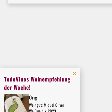
TodoVinos Weinempfehlung
der Woche!
Orig
Weingut:
Miquel Oliver
Weißwein
2023