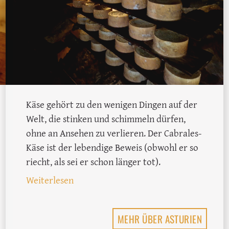
Käse gehört zu den wenigen Dingen auf der
Welt, die stinken und schimmeln dürfen,
ohne an Ansehen zu verlieren. Der Cabrales-
Käse ist der lebendige Beweis (obwohl er so
riecht, als sei er schon länger tot).
sar, der edle Schafskäse aus der Extremadura
: Spanische Käsesorten: Cabrales, der 
Weiterlesen
MEHR ÜBER ASTURIEN