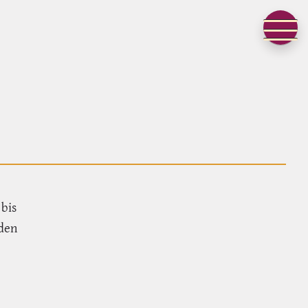
 bis
 den