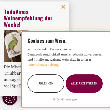
TodoVinos
Weinempfehlung der
Woche!
Orig
Weingut:
Miquel Oliver
Weißwein
2023
Wir verwenden Cookies, um die
Benutzerfreundlichkeit unserer Website zu verbessern
und Inhalte anzuzeigen. Mehr dazu in unserer
Datenschutzerklärung
.
Die Mischung aus moderne
Trinkbarkeit und
aussagekräftigem Wein macht
ABLEHNEN
ALLE AKZEPTIEREN
viel Spaß und hält bei Laune.
COOKIE
Details anzeigen
EINSTELLUNGEN