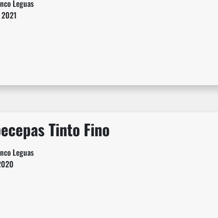
inco Leguas
2021
cepas Tinto Fino
inco Leguas
2020