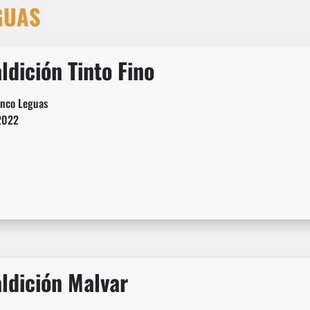
GUAS
ldición Tinto Fino
inco Leguas
2022
ldición Malvar