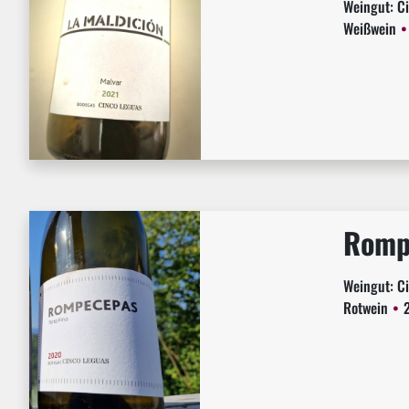
Weingut:
C
Weißwein
Rompe
Weingut:
C
Rotwein