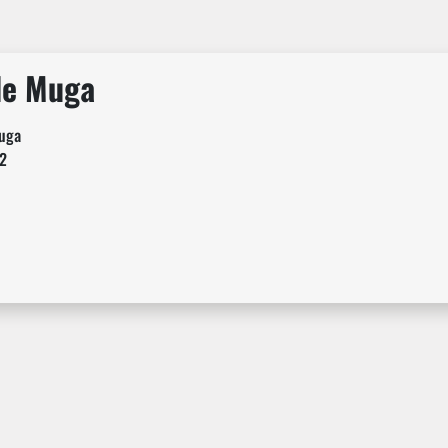
de Muga
uga
2