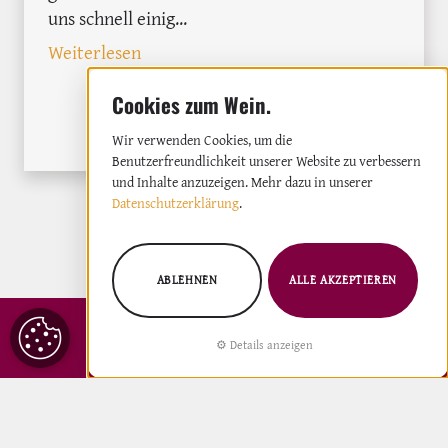
uns schnell einig...
: 10 Albariño Weine aus Rias Baixas im
Weiterlesen
MEHR ÜBER GALICIEN
Wir verwenden Cookies, um die
Benutzerfreundlichkeit unserer Website zu verbessern
und Inhalte anzuzeigen. Mehr dazu in unserer
Datenschutzerklärung
.
ABLEHNEN
ALLE AKZEPTIEREN
COOKIE
Details anzeigen
ZUM NEWSLETTER ANMELDEN
EINSTELLUNGEN
IMPRESSUM
DATENSCHUTZ