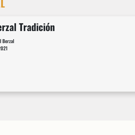
AL
erzal Tradición
l Berzal
2021