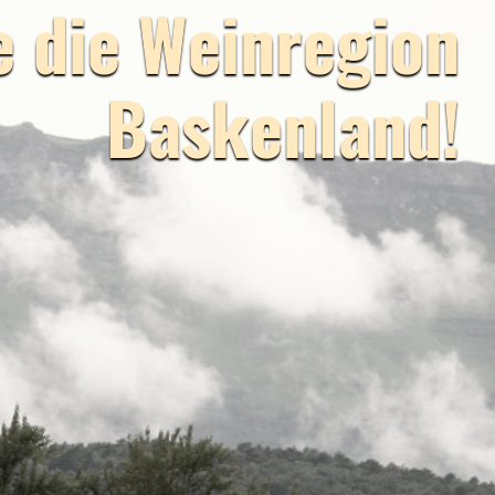
 die Weinregion
Baskenland!