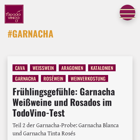
#GARNACHA
CAVA
WEISSWEIN
ARAGONIEN
KATALONIEN
GARNACHA
ROSÉWEIN
WEINVERKOSTUNG
Frühlingsgefühle: Garnacha
Weißweine und Rosados im
TodoVino-Test
Teil 2 der Garnacha-Probe: Garnacha Blanca
und Garnacha Tinta Rosés