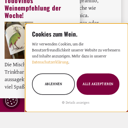
TodoVinos
Rebsorten. Bekannte wie Tempranillo,
Weinempfehlung der
Garnacha oder Verdejo. Typische wie
Woche!
Albariño oder Malvasía volcánica.
Unbekannte wie Pámpana blanca oder
Orig
Vidadillo de Almonacid.
Weingut:
Miquel Oliver
: Rebsorten total
Weiterlesen
Weißwein
2023
Wir verwenden Cookies, um die
Benutzerfreundlichkeit unserer Website zu verbessern
und Inhalte anzuzeigen. Mehr dazu in unserer
Datenschutzerklärung
.
Die Mischung aus moderne
Trinkbarkeit und
aussagekräftigem Wein macht
ABLEHNEN
ALLE AKZEPTIEREN
viel Spaß und hält bei Laune.
COOKIE
Details anzeigen
ZUM NEWSLETTER ANMELDEN
EINSTELLUNGEN
IMPRESSUM
DATENSCHUTZ