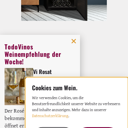
TodoVinos
Weinempfehlung der
Woche!
Vi Rosat
Weingut:
Bodega Ribas
ZURÜCK ZUR ÜBERSICHT
Rosé
2023
Wir verwenden Cookies, um die
Benutzerfreundlichkeit unserer Website zu verbessern
Der Rosé darf gerne etwas Luft
und Inhalte anzuzeigen. Mehr dazu in unserer
Datenschutzerklärung
.
bekommen, denn dadurch
öffnet er sich richtig. Trotz des