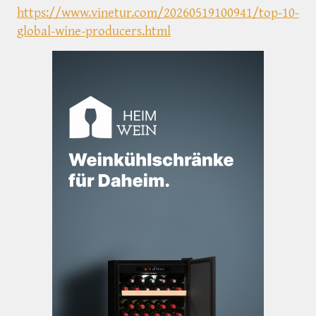
https://www.vinetur.com/20260519100941/top-10-
global-wine-producers.html