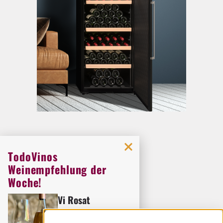
TodoVinos
Weinempfehlung der
Woche!
Vi Rosat
Weingut:
Bodega Ribas
ZURÜCK ZUR ÜBERSICHT