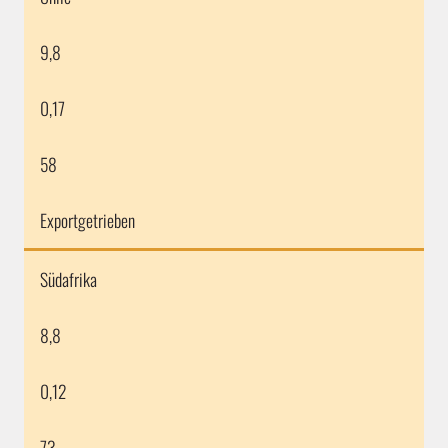
9,8
0,17
58
Exportgetrieben
Südafrika
8,8
0,12
73