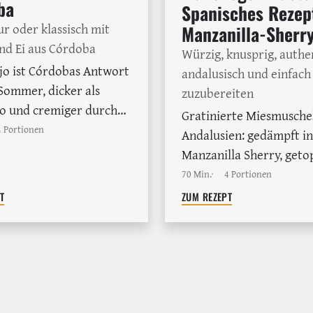
ba
Spanisches Rezep
r oder klassisch mit
Manzanilla-Sherr
nd Ei aus Córdoba
Würzig, knusprig, authe
jo ist Córdobas Antwort
andalusisch und einfach
Sommer, dicker als
zuzubereiten
o und cremiger durch
Gratinierte Miesmuschel
t. Vegan pur oder
4 Portionen
Andalusien: gedämpft in
h mit Jamón und Ei, dazu
Manzanilla Sherry, geto
inempfehlungen von
knuspriger Manchego M
70 Min.
4 Portionen
em Sherry bis frischem
Kruste. Perfekt als Tapa
T
ZUM REZEPT
 aus Rueda.
Hauptgang mit Weinem
und Tipps.