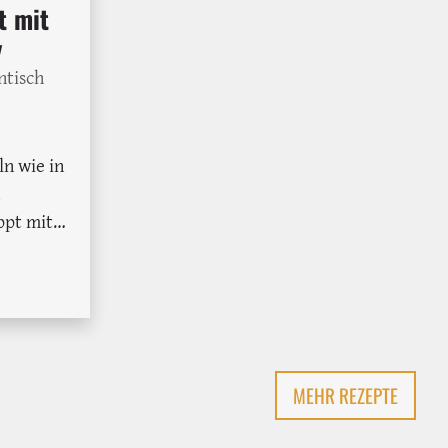
t mit
y
ntisch
n wie in
ppt mit
andel
s oder
pfehlung
MEHR REZEPTE