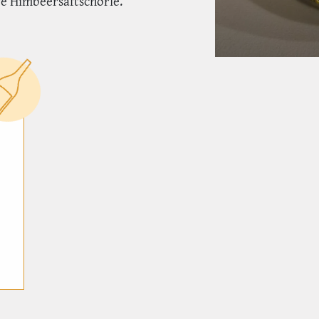
re Himbeersaftschorle.