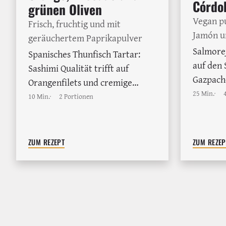
Córdo
grünen Oliven
Vegan pu
Frisch, fruchtig und mit
Jamón u
geräuchertem Paprikapulver
Salmore
Spanisches Thunfisch Tartar:
auf den 
Sashimi Qualität trifft auf
Gazpach
Orangenfilets und cremige
Weißbro
25 Min.
Avocado. Das komplette Rezept
10 Min.
2 Portionen
klassisc
mit präziser Schnittanleitung
drei We
und Weinempfehlung zum
trocken
Nachkochen
ZUM REZEPT
ZUM REZEP
Verdejo