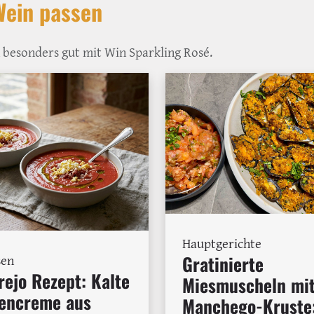
Wein passen
 besonders gut mit Win Sparkling Rosé.
Hauptgerichte
Gratinierte
sen
ejo Rezept: Kalte
Miesmuscheln mi
encreme aus
Manchego-Kruste