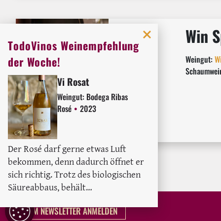
Win S
TodoVinos Weinempfehlung
Weingut:
Wi
der Woche!
Schaumwei
Vi Rosat
Weingut:
Bodega Ribas
Rosé
2023
Der Rosé darf gerne etwas Luft
bekommen, denn dadurch öffnet er
sich richtig. Trotz des biologischen
Säureabbaus, behält…
COOKIE
ZUM NEWSLETTER ANMELDEN
EINSTELLUNGEN