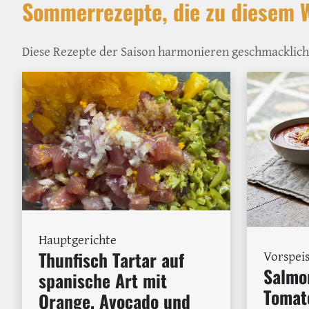
Sommerrezepte, die zu diesem 
Diese Rezepte der Saison harmonieren geschmacklich
Hauptgerichte
Thunfisch Tartar auf
Vorspei
Salmor
spanische Art mit
Tomat
Orange, Avocado und