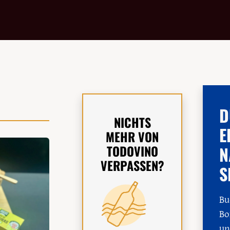
D
NICHTS
E
MEHR VON
TODOVINO
N
VERPASSEN?
S
Bu
Bo
un