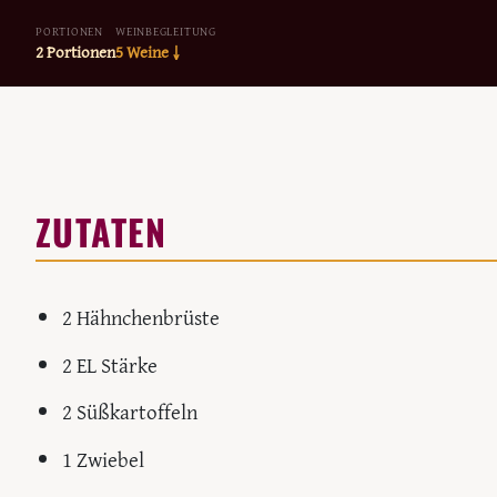
PORTIONEN
WEINBEGLEITUNG
2 Portionen
5 Weine ↓
ZUTATEN
2 Hähnchenbrüste
2 EL Stärke
2 Süßkartoffeln
1 Zwiebel