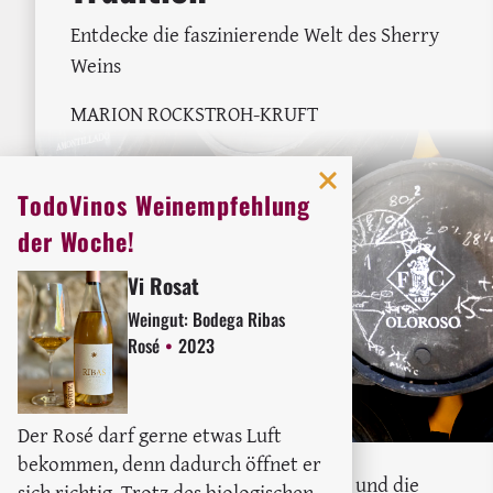
Entdecke die faszinierende Welt des Sherry
Weins
MARION ROCKSTROH-KRUFT
TodoVinos Weinempfehlung
der Woche!
Vi Rosat
Weingut:
Bodega Ribas
Rosé
2023
Der Rosé darf gerne etwas Luft
bekommen, denn dadurch öffnet er
Erfahre alles über Sherrysorten und die
sich richtig. Trotz des biologischen