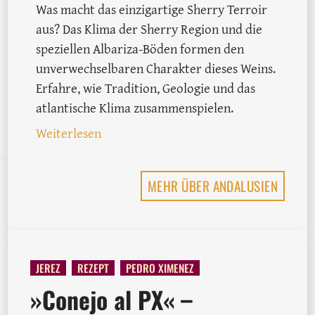
Was macht das einzigartige Sherry Terroir
aus? Das Klima der Sherry Region und die
speziellen Albariza-Böden formen den
unverwechselbaren Charakter dieses Weins.
Erfahre, wie Tradition, Geologie und das
atlantische Klima zusammenspielen.
chego-Kruste: Spanisches Rezept mit Manzanilla-Sherry
: Die geheime Magie des Sherrys: Klim
Weiterlesen
MEHR ÜBER ANDALUSIEN
JEREZ
REZEPT
PEDRO XIMENEZ
»Conejo al PX« –