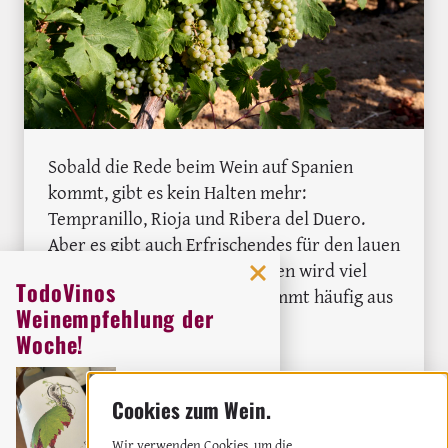
Sobald die Rede beim Wein auf Spanien
kommt, gibt es kein Halten mehr:
Tempranillo, Rioja und Ribera del Duero.
Aber es gibt auch Erfrischendes für den lauen
Sommerabend. Denn in Spanien wird viel
TodoVinos
Weißwein produziert. Der kommt häufig aus
Weinempfehlung der
Rueda.
Woche!
: Weiße Flecken in Spanien: Rueda, der
Weiterlesen
Orig
Weingut:
Miquel Oliver
MEHR ÜBER KASTILIEN UND LEÓN
Weißwein
2023
Wir verwenden Cookies, um die