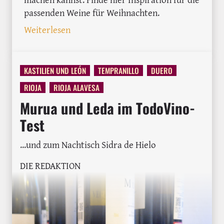
passenden Weine für Weihnachten.
: Welcher Wein zu Weihnachten? 8 Fes
Weiterlesen
KASTILIEN UND LEÓN
TEMPRANILLO
DUERO
RIOJA
RIOJA ALAVESA
Murua und Leda im TodoVino-
Test
...und zum Nachtisch Sidra de Hielo
DIE REDAKTION