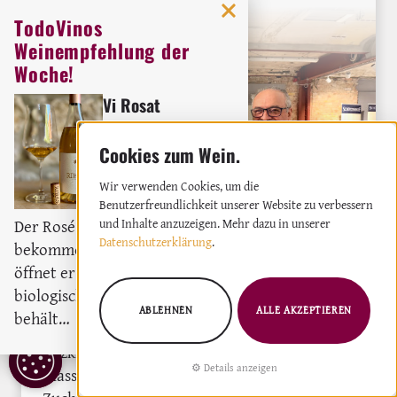
TodoVinos
Weinempfehlung der
Woche!
Vi Rosat
Weingut:
Bodega Ribas
Rosé
2023
Wir verwenden Cookies, um die
Benutzerfreundlichkeit unserer Website zu verbessern
Der Rosé darf gerne etwas Luft
und Inhalte anzuzeigen. Mehr dazu in unserer
Datenschutzerklärung
.
bekommen, denn dadurch
öffnet er sich richtig. Trotz des
biologischen Säureabbaus,
Von Bio zu Zero Treatment: Josep Maria
ABLEHNEN
ALLE AKZEPTIEREN
behält…
Albet züchtet PIWI-Reben, die
Pilzkrankheiten trotzen und wie katalanische
COOKIE
Details anzeigen
Klassiker schmecken. 650.000 Kreuzungen, 4
EINSTELLUNGEN