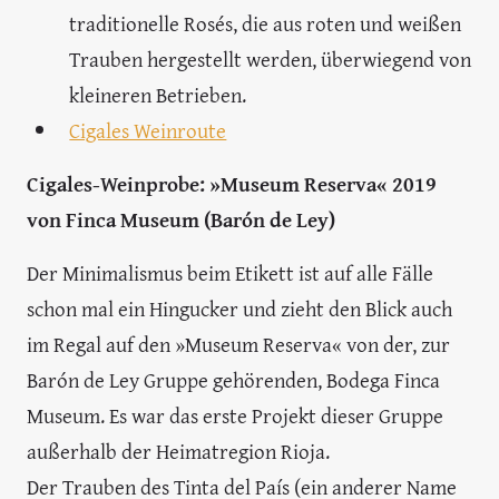
(Tempranillo) und Verdejo
Stilistik: Rosé ist ein wichtiger Bestandteil, der
von traditionell Zwiebelfarben, mit dezenten
Aromen und Fruchtigkeit, bis zu
Himbeerfarben mit intensiver Beeren-
Aromatik sein kein. Auch bei den Rotweinen
dominieren fruchtige Stile, mit einigen
Versionen als Crianza.
Besonderheit: Clarete-Weine, das sind
traditionelle Rosés, die aus roten und weißen
Trauben hergestellt werden, überwiegend von
kleineren Betrieben.
Cigales Weinroute