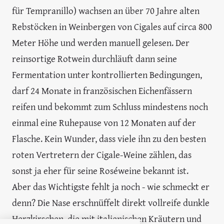
Cigales-Weinprobe: »Museum Reserva« 2019
von Finca Museum (Barón de Ley)
Der Minimalismus beim Etikett ist auf alle Fälle
schon mal ein Hingucker und zieht den Blick auch
im Regal auf den »Museum Reserva« von der, zur
Barón de Ley Gruppe gehörenden, Bodega Finca
Museum. Es war das erste Projekt dieser Gruppe
außerhalb der Heimatregion Rioja.
Der Trauben des Tinta del País (ein anderer Name
für Tempranillo) wachsen an über 70 Jahre alten
Rebstöcken in Weinbergen von Cigales auf circa 800
Meter Höhe und werden manuell gelesen. Der
reinsortige Rotwein durchläuft dann seine