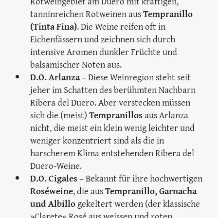
Rotweingebiet am Duero mit kräftigen,
tanninreichen Rotweinen aus
Tempranillo
(Tinta Fina)
. Die Weine reifen oft in
Eichenfässern und zeichnen sich durch
intensive Aromen dunkler Früchte und
balsamischer Noten aus.
D.O. Arlanza
– Diese Weinregion steht seit
jeher im Schatten des berühmten Nachbarn
Ribera del Duero. Aber verstecken müssen
sich die (meist)
Tempranillos
aus Arlanza
nicht, die meist ein klein wenig leichter und
weniger konzentriert sind als die in
harscherem Klima entstehenden Ribera del
Duero-Weine.
D.O. Cigales
– Bekannt für ihre hochwertigen
Roséweine
, die aus
Tempranillo, Garnacha
und Albillo
gekeltert werden (der klassische
»Clarete« Rosé aus weissen und roten