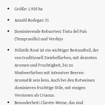
Daten und Fakten zum Weinbaugebiet Cigales
Gründung DO: 1991
Höhe: um 750 m
Klima: kontinental, mit atlantischen
Einflüssen, großen Tag- Nachschwankungen
bei der Temperatur und sehr trocken im
Sommer.
Böden: Sand, Kalkstein und Gips
Größe: 1.920 ha
Anzahl Bodegas: 31
Dominierende Rebsorten: Tinta del País