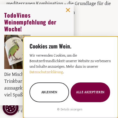
mediterranen Kombination – die Grundlage für die
leckere Sauce, die den spanischen
TodoVinos
Lammbraten perfekt begleitet.
Weinempfehlung der
Woche!
Orig
Weingut:
Miquel Oliver
SPANISCHER LAMMBRATEN: SCHRITT-
Weißwein
2023
FÜR-SCHRITT-ZUBEREITUNG
Wir verwenden Cookies, um die
Benutzerfreundlichkeit unserer Website zu verbessern
und Inhalte anzuzeigen. Mehr dazu in unserer
Datenschutzerklärung
.
Die Mischung aus moderne
1. Vorbereitung
Trinkbarkeit und
aussagekräftigem Wein macht
Das Lamm mit Salz, Pfeffer und 1 TL
ABLEHNEN
ALLE AKZEPTIEREN
viel Spaß und hält bei Laune.
Paprikapulver einreiben.
COOKIE
Für die Kräuterpaste Knoblauch, Thymian,
Details anzeigen
EINSTELLUNGEN