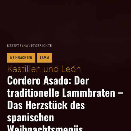
›
REZEPTE
HAUPTGERICHTE
WEIHNACHTEN
LAMM
Kastilien und León
Cordero Asado: Der
traditionelle Lammbraten –
Das Herzstück des
spanischen
Weihnachtsmenüs