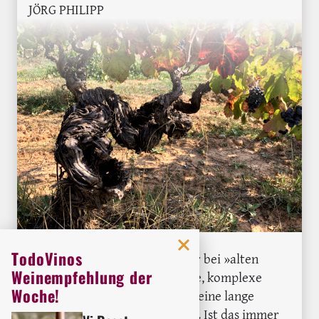
JÖRG PHILIPP
TodoVinos
Häufig geraten Weinliebhaber bei »alten
Weinempfehlung der
Reben« ins schwärmen. Dichte, komplexe
Woche!
Weine stellt man sich vor, die eine lange
Geschichte zu erzählen haben. Ist das immer