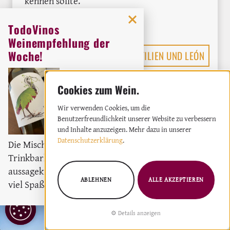
kennen sollte.
: Spaniens aromatischste Weinregion: D
Weiterlesen
TodoVinos
Weinempfehlung der
Woche!
MEHR ÜBER KASTILIEN UND LEÓN
Orig
Weingut:
Miquel Oliver
Weißwein
2023
Wir verwenden Cookies, um die
Benutzerfreundlichkeit unserer Website zu verbessern
und Inhalte anzuzeigen. Mehr dazu in unserer
Entdecke die Weinregion
Datenschutzerklärung
.
Die Mischung aus moderne
Spanien!
Trinkbarkeit und
aussagekräftigem Wein macht
ABLEHNEN
ALLE AKZEPTIEREN
viel Spaß und hält bei Laune.
COOKIE
Details anzeigen
EINSTELLUNGEN