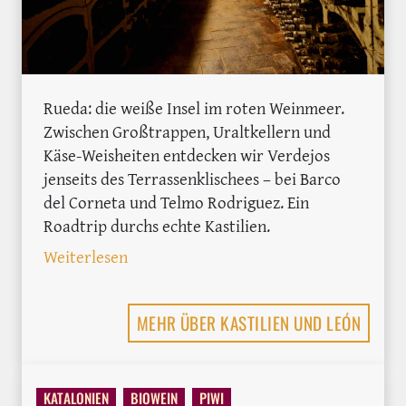
Rueda: die weiße Insel im roten Weinmeer.
Zwischen Großtrappen, Uraltkellern und
Käse-Weisheiten entdecken wir Verdejos
jenseits des Terrassenklischees – bei Barco
del Corneta und Telmo Rodriguez. Ein
Roadtrip durchs echte Kastilien.
: In Rueda auf der Suche nach dem urs
Weiterlesen
MEHR ÜBER KASTILIEN UND LEÓN
KATALONIEN
BIOWEIN
PIWI