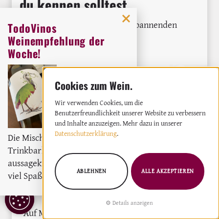
du kennen solltest
Die Baleareninsel ist reich an spannenden
TodoVinos
lokalen Traubensorten
Weinempfehlung der
Woche!
DIE REDAKTION
Orig
Weingut:
Miquel Oliver
Weißwein
2023
Wir verwenden Cookies, um die
Benutzerfreundlichkeit unserer Website zu verbessern
und Inhalte anzuzeigen. Mehr dazu in unserer
Datenschutzerklärung
.
Die Mischung aus moderne
Trinkbarkeit und
aussagekräftigem Wein macht
ABLEHNEN
ALLE AKZEPTIEREN
viel Spaß und hält bei Laune.
COOKIE
Details anzeigen
EINSTELLUNGEN
Auf Mallorca gibt es Dutzende lokaler