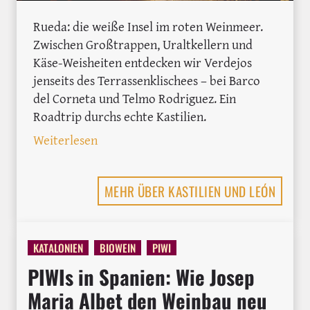
Rueda: die weiße Insel im roten Weinmeer.
Zwischen Großtrappen, Uraltkellern und
Käse-Weisheiten entdecken wir Verdejos
jenseits des Terrassenklischees – bei Barco
del Corneta und Telmo Rodriguez. Ein
Roadtrip durchs echte Kastilien.
: In Rueda auf der Suche nach dem urs
Weiterlesen
MEHR ÜBER KASTILIEN UND LEÓN
KATALONIEN
BIOWEIN
PIWI
PIWIs in Spanien: Wie Josep
Maria Albet den Weinbau neu