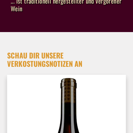
... ist traditionell hergestellter und vergorener
Wein
SCHAU DIR UNSERE
VERKOSTUNGSNOTIZEN AN