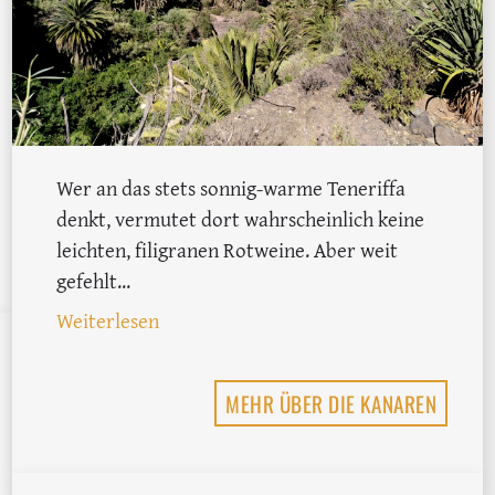
sind sich die beiden Weißweine tatsächlich?
Wer an das stets sonnig-warme Teneriffa
denkt, vermutet dort wahrscheinlich keine
leichten, filigranen Rotweine. Aber weit
gefehlt...
: Tanz auf dem Wein-Vulkan: ein Besuch
Weiterlesen
MEHR ÜBER DIE KANAREN