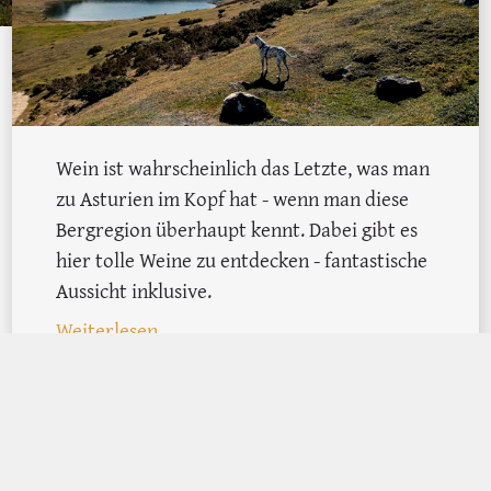
Wein ist wahrscheinlich das Letzte, was man
 zum Dudelsack
zu Asturien im Kopf hat - wenn man diese
Bergregion überhaupt kennt. Dabei gibt es
hier tolle Weine zu entdecken - fantastische
Aussicht inklusive.
: Der Berg ruft: <br> Auf den Spuren de
Weiterlesen
MEHR ÜBER ASTURIEN