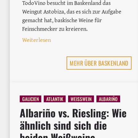
TodoVino besucht im Baskenland das
Weingut Astobiza, das es sich zur Aufgabe
gemacht hat, baskische Weine für
Feinschmecker zu kreieren.
: Astobiza: Txakoli, aber »ernsthaft«
Weiterlesen
MEHR ÜBER BASKENLAND
GALICIEN
ATLANTIK
WEISSWEIN
ALBARIÑO
Albariño vs. Riesling: Wie
ähnlich sind sich die
beiden Weißweine