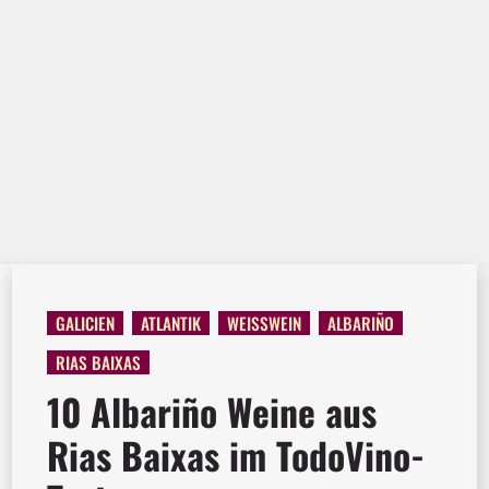
GALICIEN
ATLANTIK
WEISSWEIN
ALBARIÑO
RIAS BAIXAS
10 Albariño Weine aus
Rias Baixas im TodoVino-