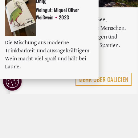
Orig
Weingut:
Miquel Oliver
Weißwein
2023
Grüne Wälder, eine stürmische See,
Fabelwesen und in sich gekehrte Menschen.
Kühle Sommer, Pilgerwanderungen und
Die Mischung aus moderne
starker Kaffeelikör. Auch das ist Spanien.
Trinkbarkeit und aussagekräftigem
: Weg von den Kastagnetten und hin
Weiterlesen
Wein macht viel Spaß und hält bei
Laune.
COOKIE
MEHR ÜBER GALICIEN
EINSTELLUNGEN