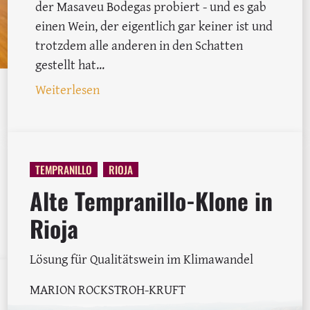
der Masaveu Bodegas probiert - und es gab
einen Wein, der eigentlich gar keiner ist und
trotzdem alle anderen in den Schatten
gestellt hat...
: Murua und Leda im TodoVino-Test
Weiterlesen
TEMPRANILLO
RIOJA
Alte Tempranillo-Klone in
Festtagswein-Empfehlungen der TodoVino-Redaktion
Rioja
Lösung für Qualitätswein im Klimawandel
MARION ROCKSTROH-KRUFT