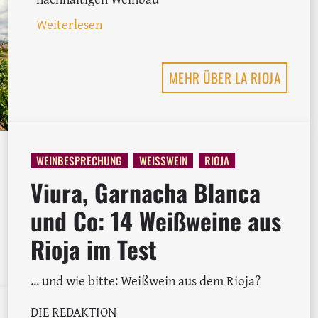
: Alte Tempranillo-Klone in Rioja
Weiterlesen
MEHR ÜBER LA RIOJA
WEINBESPRECHUNG
WEISSWEIN
RIOJA
Viura, Garnacha Blanca
und Co: 14 Weißweine aus
Rioja im Test
ipps für die bekannteste Weinregion Spaniens
... und wie bitte: Weißwein aus dem Rioja?
DIE REDAKTION