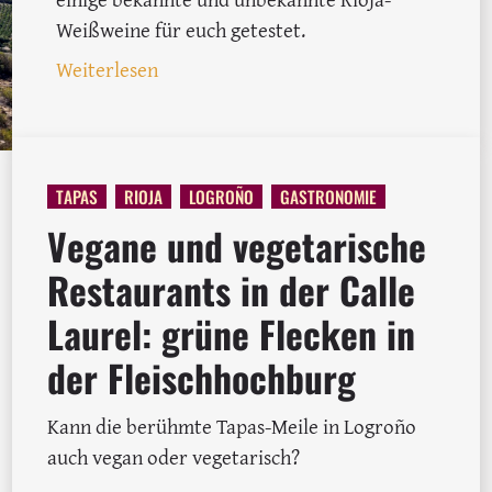
Weißweine für euch getestet.
: Viura, Garnacha Blanca und Co: 14 We
Weiterlesen
TAPAS
RIOJA
LOGROÑO
GASTRONOMIE
Vegane und vegetarische
Restaurants in der Calle
Laurel: grüne Flecken in
 Die Neue Rioja Welle
der Fleischhochburg
Kann die berühmte Tapas-Meile in Logroño
auch vegan oder vegetarisch?