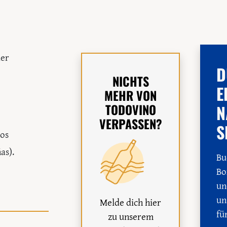
der
D
NICHTS
E
MEHR VON
TODOVINO
N
VERPASSEN?
S
oos
as).
Bu
Bo
un
un
Melde dich hier
fü
zu unserem