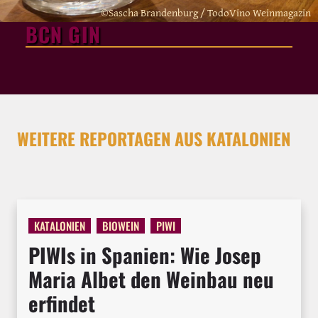
©Sascha Brandenburg / TodoVino Weinmagazin
BCN GIN
WEITERE REPORTAGEN AUS KATALONIEN
KATALONIEN
BIOWEIN
PIWI
PIWIs in Spanien: Wie Josep
Maria Albet den Weinbau neu
erfindet