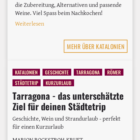
die Zubereitung, Alternativen und passende
Weine. Viel Spass beim Nachkochen!
: Calçotada – Das traditionelle Fest r
Weiterlesen
MEHR ÜBER KATALONIEN
KATALONIEN
GESCHICHTE
TARRAGONA
RÖMER
STÄDTETRIP
KURZURLAUB
Tarragona - das unterschätzte
Ziel für deinen Städtetrip
Geschichte, Wein und Strandurlaub - perfekt
für einen Kurzurlaub
MARION ROCKSTROH-KRUFT