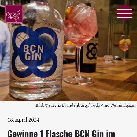
Bild: ©Sascha Brandenburg / TodoVino Weinmagazin
18. April 2024
Gewinne 1 Flasche BCN Gin im