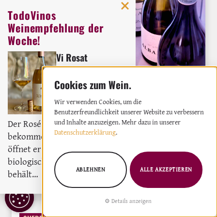
TodoVinos
Weinempfehlung der
Woche!
Vi Rosat
Weingut:
Bodega Ribas
Rosé
2023
Wir verwenden Cookies, um die
Añada, Embotellado en la propiedad, Vino de
Benutzerfreundlichkeit unserer Website zu verbessern
Der Rosé darf gerne etwas Luft
und Inhalte anzuzeigen. Mehr dazu in unserer
Pago: Wer diese Begriffe kennt, liest ein
Datenschutzerklärung
.
bekommen, denn dadurch
spanisches Weinetikett wie einen vertrauten
öffnet er sich richtig. Trotz des
Text. Teil 4 unserer Sprachserie für
biologischen Säureabbaus,
Weinliebhaber.
ABLEHNEN
ALLE AKZEPTIEREN
behält…
: Das spanische Weinetikett lesen: Was d
Weiterlesen
COOKIE
Details anzeigen
EINSTELLUNGEN