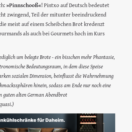
ch:
»Pinnschooß«
! Pintxo auf Deutsch bedeutet
icht zwingend, Teil der mitunter beeindruckend
 die meist auf einem Scheibchen Brot kredenzt
ourmands als auch bei Gourmets hoch im Kurs
lediglich um belegte Brote - ein bisschen mehr Phantasie,
stronomische Bedeutungsraum, in dem diese Speise
starken sozialen Dimension, beinflusst die Wahrnehmung
eschmackssphären hinein, sodass am Ende nur noch eine
m guten alten German Abendbrot
quasi.)