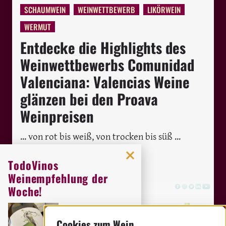
SCHAUMWEIN
WEINWETTBEWERB
LIKÖRWEIN
WERMUT
Entdecke die Highlights des
Weinwettbewerbs Comunidad
Valenciana: Valencias Weine
glänzen bei den Proava
Weinpreisen
... von rot bis weiß, von trocken bis süß ...
Valencia ist vielfältig
TodoVinos
MARION ROCKSTROH-KRUFT
Weinempfehlung der
Woche!
Orig
Weingut:
Miquel Oliver