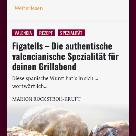
: 5 tolle Weinbars in Valencia, um dein
Weiterlesen
VALENCIA
REZEPT
SPEZIALITÄT
Figatells – Die authentische
valencianische Spezialität für
deinen Grillabend
Diese spanische Wurst hat's in sich ...
wortwörtlich…
MARION ROCKSTROH-KRUFT