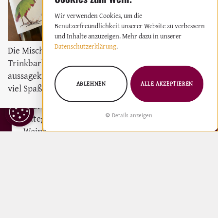
Weißwein
2023
Wir verwenden Cookies, um die
Benutzerfreundlichkeit unserer Website zu verbessern
und Inhalte anzuzeigen. Mehr dazu in unserer
Datenschutzerklärung
.
Die Mischung aus moderne
Trinkbarkeit und
aussagekräftigem Wein macht
Erfahre die Highlights des Weinwettbewerbs
ABLEHNEN
ALLE AKZEPTIEREN
viel Spaß und hält bei Laune.
Comunidad Valenciana 2024. Valencias Weine
überzeugen bei den Proava Weinpreisen in
COOKIE
Details anzeigen
Kategorien von Schaumweinen bis Reserva-
EINSTELLUNGEN
Weinen.
: Entdecke die Highlights des Weinwet
Weiterlesen
VALENCIA
VINO DE PAGO
Bis zu 65 Prozent Ernteausfall