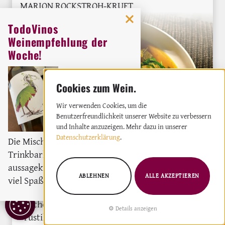
MARION ROCKSTROH-KRUFT
TodoVinos
Weinempfehlung der
Woche!
Orig
Weingut:
Miquel Oliver
Weißwein
2023
Wir verwenden Cookies, um die
Benutzerfreundlichkeit unserer Website zu verbessern
und Inhalte anzuzeigen. Mehr dazu in unserer
Datenschutzerklärung
.
Die Mischung aus moderne
Trinkbarkeit und
Pollo Guisado a la Gallega vereint zartes
aussagekräftigem Wein macht
Hähnchen mit Kastanien, Waldpilzen und
ABLEHNEN
ALLE AKZEPTIEREN
viel Spaß und hält bei Laune.
geräuchertem Paprika zu einem
COOKIE
authentischen Herbst-Eintopf. Das typische,
Details anzeigen
EINSTELLUNGEN
rustikale Rezept aus Galiciens Hinterland –