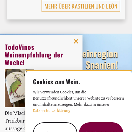
MEHR ÜBER KASTILIEN UND LEÓN
TodoVinos
Entdecke die Weinregion
Weinempfehlung der
Spanien!
Woche!
Orig
Weingut:
Miquel Oliver
Weißwein
2023
Wir verwenden Cookies, um die
Benutzerfreundlichkeit unserer Website zu verbessern
und Inhalte anzuzeigen. Mehr dazu in unserer
Datenschutzerklärung
.
Die Mischung aus moderne
Trinkbarkeit und
aussagekräftigem Wein macht