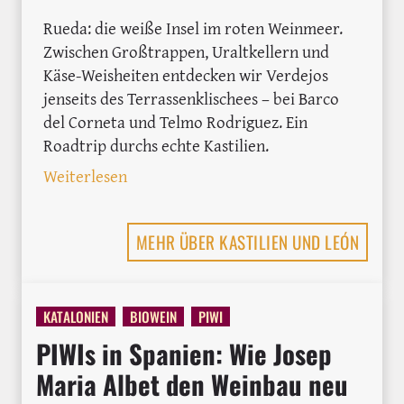
Rueda: die weiße Insel im roten Weinmeer.
Zwischen Großtrappen, Uraltkellern und
Käse-Weisheiten entdecken wir Verdejos
jenseits des Terrassenklischees – bei Barco
del Corneta und Telmo Rodriguez. Ein
Roadtrip durchs echte Kastilien.
: In Rueda auf der Suche nach dem urs
Weiterlesen
MEHR ÜBER KASTILIEN UND LEÓN
KATALONIEN
BIOWEIN
PIWI
PIWIs in Spanien: Wie Josep
Maria Albet den Weinbau neu