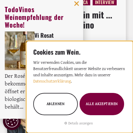
MITTELMEER
BALEAREN
MALLORCA
INTERVIEW
TodoVinos
Auf ein Gläschen Wein mit ...
Weinempfehlung der
Biggi von Mallorca Vino
Woche!
Vi Rosat
Kooperation
Weingut:
Bodega Ribas
DIE REDAKTION
Rosé
2023
Wir verwenden Cookies, um die
Benutzerfreundlichkeit unserer Website zu verbessern
Der Rosé darf gerne etwas Luft
und Inhalte anzuzeigen. Mehr dazu in unserer
Datenschutzerklärung
.
bekommen, denn dadurch
öffnet er sich richtig. Trotz des
biologischen Säureabbaus,
ABLEHNEN
ALLE AKZEPTIEREN
behält…
COOKIE
Details anzeigen
EINSTELLUNGEN